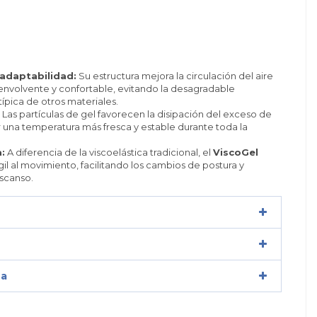
 adaptabilidad:
Su estructura mejora la circulación del aire
nvolvente y confortable, evitando la desagradable
ípica de otros materiales.
Las partículas de gel favorecen la disipación del exceso de
una temperatura más fresca y estable durante toda la
:
A diferencia de la viscoelástica tradicional, el
ViscoGel
l al movimiento, facilitando los cambios de postura y
scanso.
za