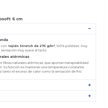
osoft: 6 cm
funda
a con
tejido Stretch de 275 g/m²
, 100% poliéster, muy
a sensación muy suave al tacto.
urales atérmicas
 fibras naturales atérmicas, que aportan transpirabilidad
hón. Su función es mantener una temperatura constante
o tanto el exceso de calor como la sensación de frío.