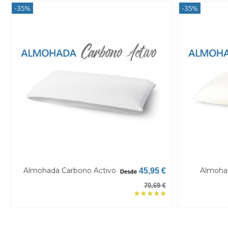
-35%
-35%
Almohada Carbono Activo
Almohad
45,95 €
Desde
70,69 €