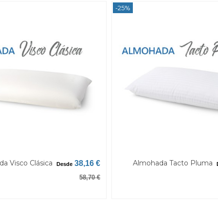
-25%
a Visco Clásica
Almohada Tacto Pluma
38,16 €
Desde
58,70 €