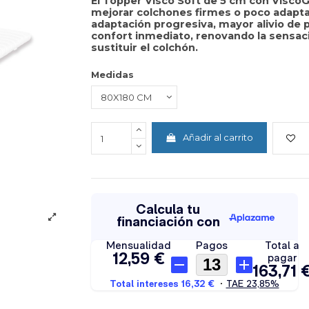
El
Topper Visco Soft de 5 cm con ViscoG
mejorar colchones firmes o poco adapta
adaptación progresiva
, mayor alivio de 
confort inmediato, renovando la sensac
sustituir el colchón.
Medidas
Añadir al carrito