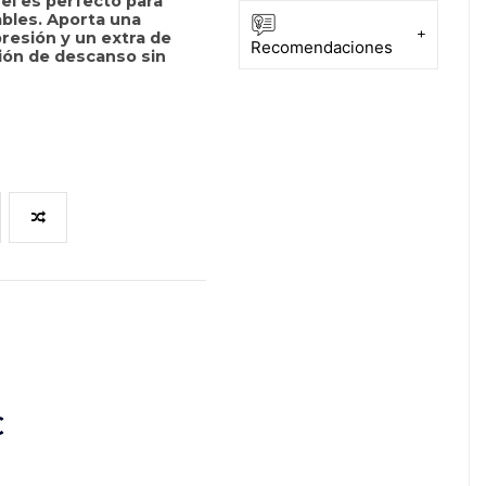
el
es perfecto para
bles. Aporta una
+
presión y un extra de
Recomendaciones
ión de descanso sin