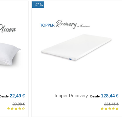
-42%
Topper Recovery
22,49 €
128,44 €
Desde
Desde
29,98 €
221,45 €