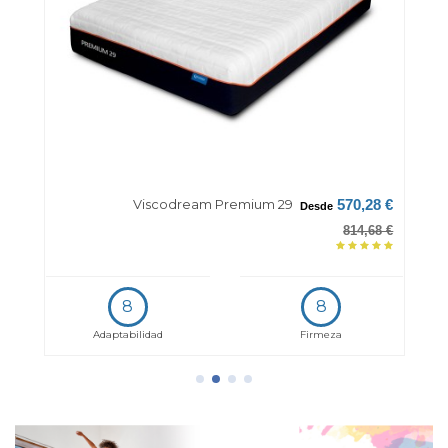
Viscodream Premium 29
9 €
570,28 €
Desde
32 €
814,68 €
8
8
Adaptabilidad
Firmeza