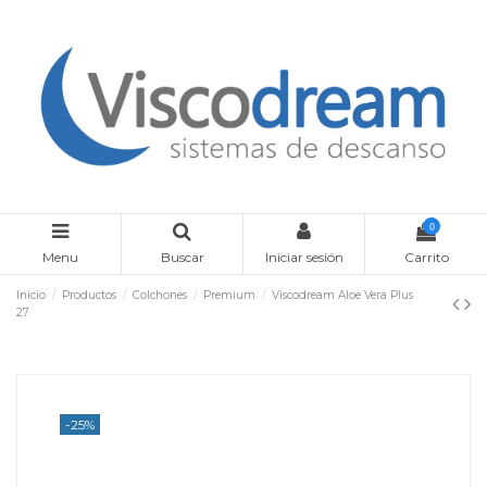
0
Menu
Buscar
Iniciar sesión
Carrito
Inicio
Productos
Colchones
Premium
Viscodream Aloe Vera Plus
27
-25%