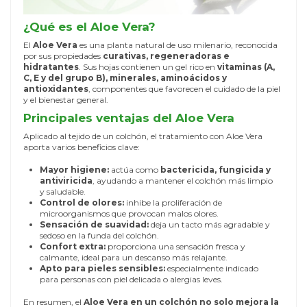
¿Qué es el Aloe Vera?
El
Aloe Vera
es una planta natural de uso milenario, reconocida
por sus propiedades
curativas, regeneradoras e
hidratantes
. Sus hojas contienen un gel rico en
vitaminas (A,
C, E y del grupo B), minerales, aminoácidos y
antioxidantes
, componentes que favorecen el cuidado de la piel
y el bienestar general.
Principales ventajas del Aloe Vera
Aplicado al tejido de un colchón, el tratamiento con Aloe Vera
aporta varios beneficios clave:
Mayor higiene:
actúa como
bactericida, fungicida y
antiviricida
, ayudando a mantener el colchón más limpio
y saludable.
Control de olores:
inhibe la proliferación de
microorganismos que provocan malos olores.
Sensación de suavidad:
deja un tacto más agradable y
sedoso en la funda del colchón.
Confort extra:
proporciona una sensación fresca y
calmante, ideal para un descanso más relajante.
Apto para pieles sensibles:
especialmente indicado
para personas con piel delicada o alergias leves.
En resumen, el
Aloe Vera en un colchón no solo mejora la